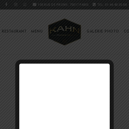
105 RUE DE PRONY, 75017 PARIS
TEL: 01.44.40.05.88
E RESTAURANT
MENU
GALERIE PHOTO
CO
CART