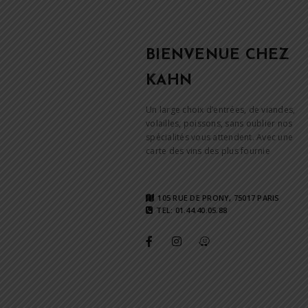
BIENVENUE CHEZ
KAHN
Un large choix d’entrées, de viandes,
volailles, poissons, sans oublier nos
spécialités vous attendent. Avec une
carte des vins des plus fournie
105 RUE DE PRONY, 75017 PARIS
TEL: 01.44.40.05.88