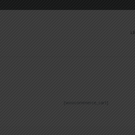
L
[woocommerce_cart]