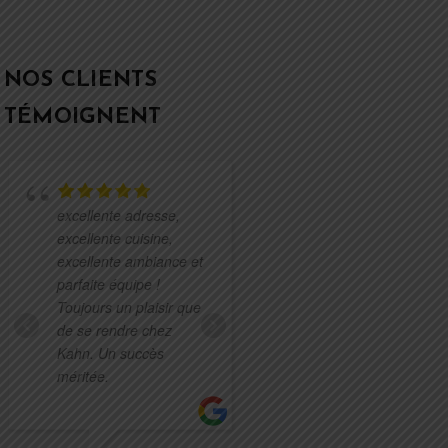
NOS CLIENTS
TÉMOIGNENT
C'était
excellente adresse,
vraiment très bon! Les
excellente cuisine,
produits sont frais et
excellente ambiance et
de qualité ! Les
parfaite équipe !
serveurs sont très
Toujours un plaisir que
sympathiques.
de se rendre chez
Kahn. Un succès
méritée.
STÉPHANIE
CHEMOUNY TELL
13 OCTOBRE 2020