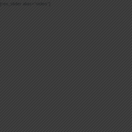
[rev_slider alias="video"]
L