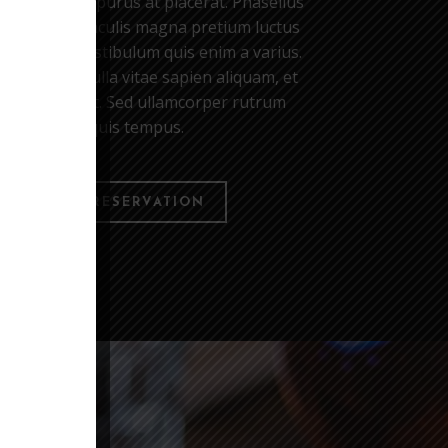
lis bibendum purus at placerat. Phasellus
r ex. Donec iaculis magna pretium luctus
 Vestibulum vestibulum quis enim a varius.
ermentum nulla vitae sapien aliquam, et
 sem volutpat. Sed ullamcorper rutrum
purus quis tempus.
ONLINE RESERVATION