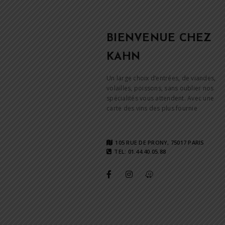
BIENVENUE CHEZ
KAHN
Un large choix d’entrées, de viandes,
volailles, poissons, sans oublier nos
spécialités vous attendent. Avec une
carte des vins des plus fournie
105 RUE DE PRONY, 75017 PARIS
TEL: 01.44.40.05.88