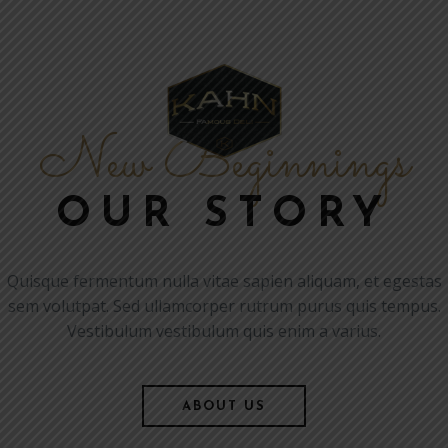
105 RUE DE PRONY, 75017 PARIS
TEL: 01.44.40.05.88
E RESTAURANT
MENU
GALERIE PHOTO
CO
New Beginnings
OUR STORY
Quisque fermentum nulla vitae sapien aliquam, et egestas
sem volutpat. Sed ullamcorper rutrum purus quis tempus.
Vestibulum vestibulum quis enim a varius.
ABOUT US