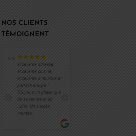
NOS CLIENTS
TÉMOIGNENT
C'était
excellente adresse,
vraiment très bon! Les
excellente cuisine,
produits sont frais et
excellente ambiance et
de qualité ! Les
parfaite équipe !
serveurs sont très
Toujours un plaisir que
sympathiques.
de se rendre chez
Kahn. Un succès
méritée.
STÉPHANIE
CHEMOUNY TELL
13 OCTOBRE 2020