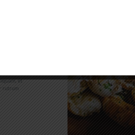
ies
. Phasellus
tium luctus
m a varius.
liquam, et
r rutrum