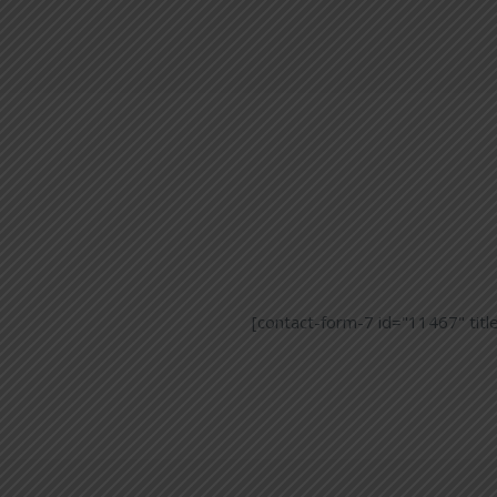
[contact-form-7 id="11467" tit