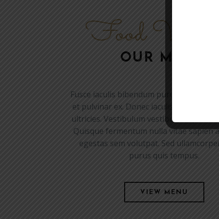
Food Variet
OUR MENU
Fusce iaculis bibendum purus at placerat
et pulvinar ex. Donec iaculis magna pre
ultricies. Vestibulum vestibulum quis eni
Quisque fermentum nulla vitae sapien a
egestas sem volutpat. Sed ullamcorpe
purus quis tempus.
VIEW MENU