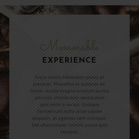
Memorable
EXPERIENCE
Fusce iaculis bibendum purus at
placerat. Phasellus et pulvinar ex.
Donec iaculis magna pretium luctus
ultricies. Vestibulum vestibulum
quis enim a varius. Quisque
fermentum nulla vitae sapien
aliquam, et egestas sem volutpat.
Sed ullamcorper rutrum purus quis
tempus.