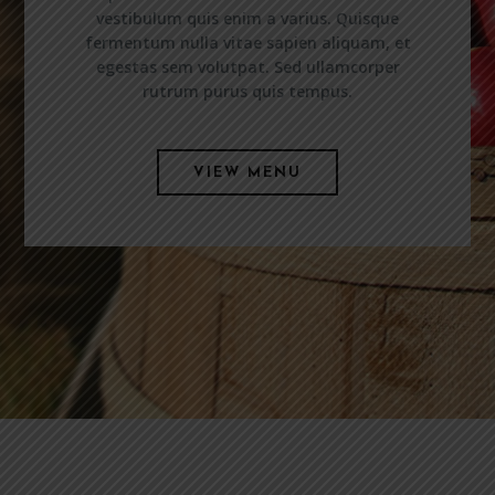
vestibulum quis enim a varius. Quisque
fermentum nulla vitae sapien aliquam, et
egestas sem volutpat. Sed ullamcorper
rutrum purus quis tempus.
VIEW MENU