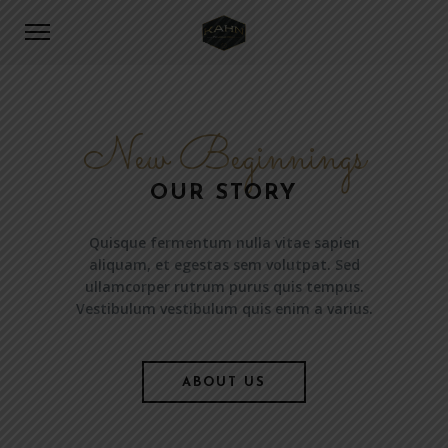
[rev_slider alias="kenburns_fullwidth"]
New Beginnings
OUR STORY
Quisque fermentum nulla vitae sapien
aliquam, et egestas sem volutpat. Sed
ullamcorper rutrum purus quis tempus.
Vestibulum vestibulum quis enim a varius.
ABOUT US