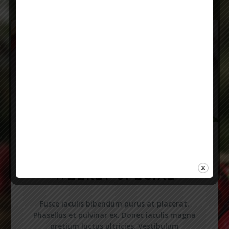
Food Varieties
WEEKLY SPECIAL
Fusce iaculis bibendum purus at placerat.
Phasellus et pulvinar ex. Donec iaculis magna
pretium luctus ultricies. Vestibulum