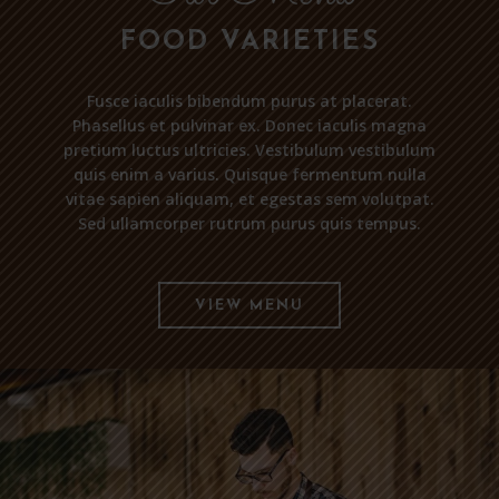
FOOD VARIETIES
Fusce iaculis bibendum purus at placerat.
Phasellus et pulvinar ex. Donec iaculis magna
pretium luctus ultricies. Vestibulum vestibulum
quis enim a varius. Quisque fermentum nulla
vitae sapien aliquam, et egestas sem volutpat.
Sed ullamcorper rutrum purus quis tempus.
VIEW MENU