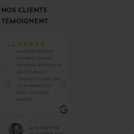
NOS CLIENTS
TÉMOIGNENT
Accueil
excellente adresse,
très élégant &
excellente cuisine,
sympathique. Le
excellente ambiance et
restaurant est spacieux
parfaite équipe !
et les sièges
Toujours un plaisir que
confortables. La
de se rendre chez
cuisson du poisson est
Kahn. Un succès
parfaite ! La musique
méritée.
est de très bon goût.
Merci pour cet
agréable
... Voir tous
les avis
AXEL DREYFUS
21 OCTOBRE 2020