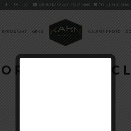
105 RUE DE PRONY, 75017 PARIS
TEL: 01.44.40.05.88
E RESTAURANT
MENU
GALERIE PHOTO
CO
ORONA (35,5C