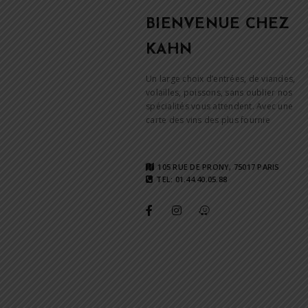
BIENVENUE CHEZ
KAHN
Un large choix d’entrées, de viandes,
volailles, poissons, sans oublier nos
spécialités vous attendent. Avec une
carte des vins des plus fournie
105 RUE DE PRONY, 75017 PARIS
TEL: 01.44.40.05.88